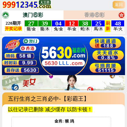
返回
澳门⑥彩
香港⑥彩