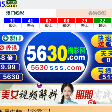
澳门⑥彩
香港⑥彩