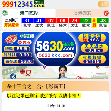
返回
澳门⑥彩
香港⑥彩