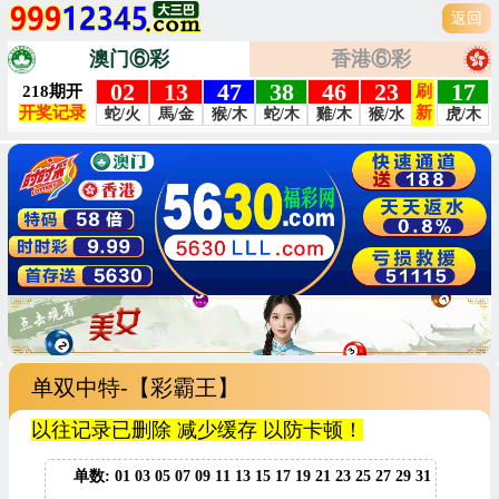
返回
澳门⑥彩
香港⑥彩