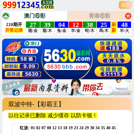
返回
澳门⑥彩
香港⑥彩