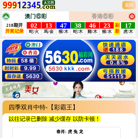
返回
澳门⑥彩
香港⑥彩