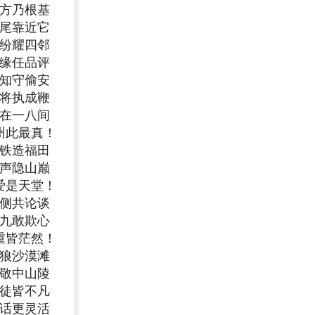
四方乃根基
八尾靠近它
缤纷耀四邻
随缘任品评
相知守偷安
上将执成鞭
应在一八间
州此最真！
公铁造福田
闻声隐山巅
爱是天堂！
外侧共论谈
三九敢欺心
重皆茫然！
虎狼沙漠滩
起敬中山陵
师徒皆不凡
神话更灵活