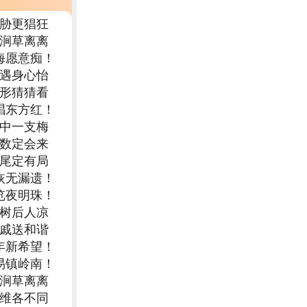
威胁更猖狂
坑涧草离离
海愿意痴！
常遇身心怡
象形猜猜看
唱东方红！
家中一支梅
双数定会来
结尾定有局
恢无漏遗！
览夜明珠！
栽树后人凉
二戚送和谐
年新希望！
易镇岭南！
坑涧草离离
思维各不同