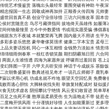
期 传统艺术慢鉴赏 落魄出头最经常 重围突破有神助 午夜
期 精忠报国一生志 因敬成神再加持 正顺香火传四海 元帅
期 盛世回首真不易 创业守业倍珍惜 三访六问推改革 固本
 公侯封赏随意念 鸟尽弓藏弹指间 拔地倚天虽雄伟 如履薄
 世间何物最憧景 古今中外数爱情 书或现实愿受骗 佛倡寡
期 雄踞东方不夜城 本就繁荣再飞腾 国内最大不用讲 生平
期 多彩多姿乐悠悠 豪华奢侈莫强求 健康二字本宝贵 孟母
期 上品夫妻话投机 同心一体互相惜 金钱势力淡如水 情意
期 绵绵细雨倒春寒 一枝红杏锁笑颜 期扫阴霾旭日照 六合
7期 两面人生谁悟透 四海为家愿奔波 呼啸而过羞回首 苍上
期 变幻阵图一字开 六甲天兵听安排 神话于今成娱乐 茶餘
期 二次朝鲁盛宴待 数典述祖见奇才 一说孔丘师郯子 鹿乳
 梦寐以求用心机 功成名就不咋地 眼望天空回忆美 免费奢
 战败而逃心胆怯 大脚林侯找失鞋 举旗复转配成对 疑似援
 衣食无忧求虚名 阴招攀比宁绝情 风云变幻敢冒进 简单草
期 百足之虫死不僵 憨厚温柔易受伤 生为温饱走不带 徒惹
期 二度梅开惧风雨 十分谨慎好珍惜 人生如能重新过 更多
期 富贵欲望无底洞 时代进步太匆匆 大浪淘沙淳朴尽 山野