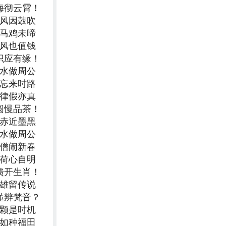
海彻云霄！
承风因鼓吹
人马鸡未啼
轻风也值钱
识应有缘！
流水做周公
勿忘来时路
规律假亦真
圆慢品茶！
者赤近墨黑
流水做周公
唐僧闹新春
负荷心自明
馈开生肖！
二雄留传说
懂辨梵音？
三颗是时机
自如种福田