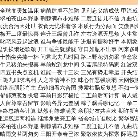
期 全球变暖如温床 病菌肆虐不胜防 见利忘义结成伙 甲流
期 翠柏苍山本野趣 荆棘满布步难移 二度迁徒几不信 九曲
 同流合污因处世 衣食无忧求奢侈 本质行为分两面 笑傲四
期 梅开二度最惊喜 连升三级曾几许 左右逢源无思烦 人生
期 叱咤风云起波浪 谁与争锋最能干 进退有据称好手 本期
 忍饥挨饿还歌颂 开工睡意犹朦胧 守口如瓶不出事 闲来多
期 十指尖尖捧一杯 问君此去几时回 路上野花切勿采 惦念
期 牛兄猪弟来报喜 羊前蛇到龙中间 头蓝尾绿特码家 红波
期 四五书头点玄机 谁能一夜十三次 三兄有势走幸运 开头
 三跪九叩求名利 人之常情神不欺 味心作恶强凌弱 天网恢
 联络亲朋那肖主 凸镜细看六合图 搜索枯肠反复想 不如一
期 郁郁葱葱如拱墙 车前日影穿梭忙 二五前后可计算 前人
期 人留尊奉吾留节 影响各异无差别 粽子飘香聊记忆 三亲
 年终总结各计算 纵然有餘难满贯 亲朋好友共言欢 期许新
 亚运残运两相连 继续角逐亮五羊 省会城市谁敢比 繁华贸
期 翠柏苍山本野趣 荆棘满布步难移 二度迁徙几不信 九曲
期 晴雨交替两匆匆 三阳开泰春已浓 聚散依依为探索 际遇