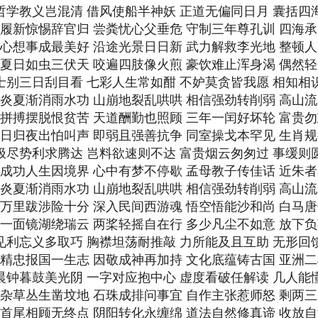
 哲学教义岂混清 借风使船半神妖 正道无偏同日月 囊括四
期 履新惊惕辞官归 尝粪忧心父垂危 守制三年尊孔训 四海
期 心想事成最美好 沿途光景日日新 武力解救李光地 整顿
期 夏日如虫三伏天 咬遍四肢像火煎 豪饮难止浑身渴 偶然
 士别三日刮目看 七彩人生常如酣 不妒莫贪皆我愿 相知相
期 炎夏渐消雨水功 山崩地裂乱哄哄 相信强劲转削弱 高山
期 拼搏摆脱恨贫苦 天道酬勤也照顾 三年一闰好坏轮 富贵
期 日归夜出怕叫声 即弱且强善抗争 同室操戈本罕见 生肖
 极尽势利求腾达 岂料欲速则不达 富贵烟云匆匆过 事缓则
期 成功人生因境界 心中有梦不停歇 孟母教子传佳话 近朱
期 炎夏渐消雨水功 山崩地裂乱哄哄 相信强劲转削弱 高山
期 万里跋涉险十分 深入民间西游魂 悟空悟能沙和尚 白马
期 一面镜湖绕瑞云 两桨轻摇自在行 多少凡尘不如意 放下
 见利忘义多取巧 胸襟坦荡耐推敲 力所能及且互助 无形回
期 精忠报国一生志 因敬成神再加持 文化底蕴铸古国 亚洲
 晨钟暮鼓美光阴 一字对应抱中心 虚度看破任解读 几人能
期 杂草丛生凿坟地 石珠成排问事宜 自作主张惹师怒 剩两
期 首尾相顾无终点 阴阳转化永缠绵 道法自然修真谛 收放