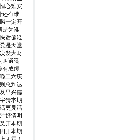
仓惶心难安
外还有谁！
纷腾一定开
搏是为谁！
心快话偏轻
友爱是天堂
今次发大财
为叫逍遥！
旋有成绩！
为晚二六庆
规则总到达
不及早兴儒
数字猜本期
神话更灵活
关注好清明
交叉开本期
三四开本期
头上两霜！