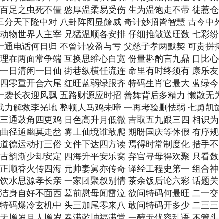
期 百足之虫死不僵 憨厚温柔易受伤 生为温饱走不带 徒惹
 三分天下隆中对 八卦阵图显餘威 奇计妙招皆智慧 古今中
期 动物世界人主宰 兄猛温顺各安排 仔细推敲送旺数 七彩
 一通电话何日归 不曾计较盈与亏 父慈子孝两默契 可贵拼
期 理在两面常争端 互换思维心自宽 份量斟酌言九鼎 口比
期 一日清闲一日仙 街巷纵横任流连 命里有时终须有 康乐
期 四零重开合六尾 红旺蓝弱绿跟齐 特码生肖它最大 蓝绿
 一袭长衣迎风飘 五路财源应时招 善舞背后多精力 懒散无
 武力解救李光地 整顿人马鸡未啼 一再考验删怯弱 七勇凯
期 三通鼓角四更鸡 日色高升月低微 吉取五九跟三四 相识
期 曲径通幽莫走岔 雾上仙境谁敢爬 期盼国庆等休假 有序
期 道德运动打三俗 文件下达四方读 焉得时常制度化 措手
期 古韵渐少却安定 四海升平安乐窝 弃官寻母得欢聚 只看
期 正顺香火传四海 元帅妻舅亦传奇 译经工程史第一 组合
期 饮水思源孝长亲 一家团聚叙别情 茶余饭后论六彩 话题
期 洁身自好不面西 墓前慰母闻雷泣 欲问特码何最旺 二一
期 特码爆冷玄机中 头三加尾零来八 敢问特码开多少 二三
期 天增岁月人增岁 春满乾坤福满堂 一醉无优容乱语 不管