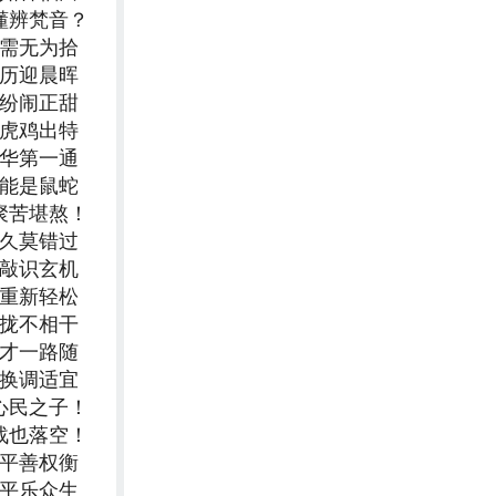
懂辨梵音？
更需无为拾
经历迎晨晖
缤纷闹正甜
七虎鸡出特
中华第一通
可能是鼠蛇
聚苦堪熬！
持久莫错过
推敲识玄机
沉重新轻松
靠拢不相干
秀才一路随
转换调适宜
心民之子！
战也落空！
生平善权衡
太平乐众生