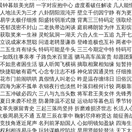
 晨钟暮鼓美光阴 一字对应抱中心 虚度看破任解读 几人能
期 人地法天为三才 八卦阴阳混沌开 壁立千仞因宁静 有为
期 易学太极仔细推 阳盛转弱渐式微 背离三三特码定 强取
期 苍郁茂密不封山 二老执帚边闲谈 庭前稀朗皆为伴 五彩
期 获取奖来一生禄 灵蛇鼠洞一湖天 六合人生一五追 九开
期 立说成家本慧聪 问道老聘显谦恭 登峰造极也互补 两者
期 二五生肖有绿头 特码可能是牛头 三三今期定中特 特码
 一如既往事亲孝 子路负米百里遥 驷马高车虽富贵 却愿团
期 不如意者困生活 骇人听闻飞横祸 摘取相聚相知缘 短暂
期 快捷聪敏有霸气 心念专注志不移 神化皆因通灵性 仔细
期 花市门前闹哄哄 真假情人叫老公 昨是温存缠绵日 旧俗
期 四海为家不孤单 衣锦夜行也淡然 叶落归根何计较 两极
期 二五冲破必四六 三八与九当头数 将军君王美女伴 先锋
期 夏日来袭不经意 防暑降温不迟疑 运动却等暮色后 季节
 改革先驱留青史 三起三落尚坚持 折磨难损济世志 长活人
 太极周易无不通 五星三辰在掌中 鞠躬尽瘁称贤达 能征善
期 竞技角逐近尾声 名列前茅励国人 心如明镜知盈缺 四海
期 权利相连易斗争 玩转谋略挖陷坑 早用贤能轮替法 天下