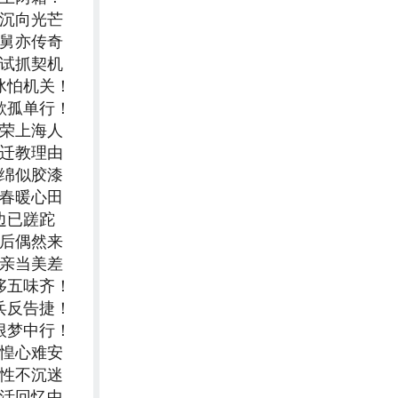
深沉向光芒
妻舅亦传奇
尝试抓契机
冰怕机关！
欲孤单行！
为荣上海人
三迁教理由
绵绵似胶漆
同春暖心田
边已蹉跎
饭后偶然来
奉亲当美差
侈五味齐！
兵反告捷！
根梦中行！
仓惶心难安
理性不沉迷
生活回忆中