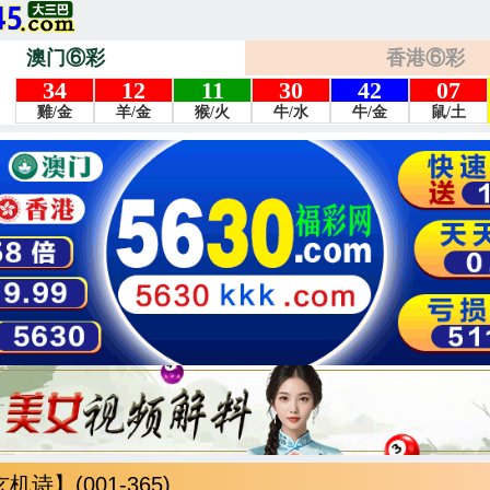
澳门⑥彩
香港⑥彩
诗】(001-365)