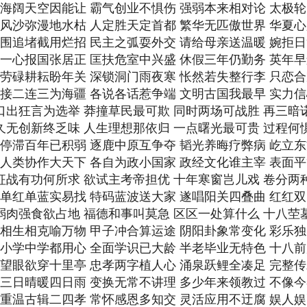
期 海阔天空因能让 霸气创业不惧伤 强弱本来相对论 太极
期 风沙弥漫地水枯 人定胜天定首都 繁华无匹傲世界 华夏
期 围追堵截用烂招 民主之弧耍外交 请给母亲送温暖 婉拒
期 一心报国张居正 匡扶危室中兴盛 休假三年仍勤务 英年
期 劳碌耕耘盼年关 深锁洞门雨夜寒 怅然若失整行李 只恋
期 接二连三为海疆 各说各话惹争端 文明古国我最早 实力
 口出狂言为选举 莽撞草民最可欺 同时两场可战胜 再三暗
 久无创新终乏味 人生理想那依归 一点曙光最可贵 过程何
期 停滞百年已积弱 逐鹿中原互争夺 韬光养晦疗弊病 屹立
期 人类协作大天下 各自为政小国家 政经文化谁主宰 表面
 征战有功何所求 欲试主考帝担优 十年寒窗岂儿戏 卷分两
期 单红单蓝实易找 特码蓝波送大家 遂唱阳关四叠曲 红红
 弱肉强食欲占地 福德和事叫莫急 区区一处算什么 十八茔
期 相生相克喻万物 甲子冲合算运途 阴阳卦象常变化 彩乐
期 小学中学都用心 全面学识已大龄 半老毕业无特色 十八
期 望眼欲穿十里亭 忠孝两字植人心 涌泉跃鲤全凑足 完整
期 三日晴暖四日雨 变换无常不讲理 多少年来领教过 不像
期 重温古辑二四孝 常怀感恩多知交 灵活应用不迂腐 娱人