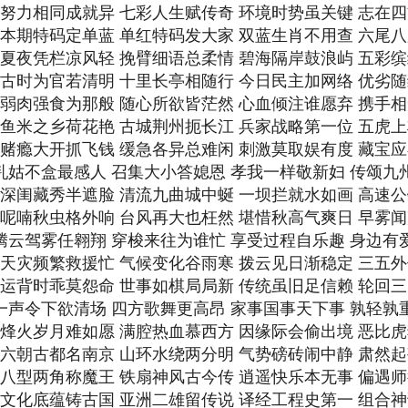
期 努力相同成就异 七彩人生赋传奇 环境时势虽关键 志在
期 本期特码定单蓝 单红特码发大家 双蓝生肖不用查 六尾
期 夏夜凭栏凉风轻 挽臂细语总柔情 碧海隔岸鼓浪屿 五彩
期 古时为官若清明 十里长亭相随行 今日民主加网络 优劣
期 弱肉强食为那般 随心所欲皆茫然 心血倾注谁愿弃 携手
期 鱼米之乡荷花艳 古城荆州扼长江 兵家战略第一位 五虎
期 赌瘾大开抓飞钱 缓急各异总难闲 刺激莫取娱有度 藏宝
 乳姑不盒最感人 召集大小答媳恩 孝我一样敬新妇 传颂九
期 深闺藏秀半遮脸 清流九曲城中蜒 一坝拦就水如画 高速
期 呢喃秋虫格外响 台风再大也枉然 堪惜秋高气爽日 早雾
 腾云驾雾任翱翔 穿梭来往为谁忙 享受过程自乐趣 身边有
期 天灾频繁救援忙 气候变化谷雨寒 拨云见日渐稳定 三五
期 运背时乖莫怨命 世事如棋局局新 传统虽旧足信赖 轮回
 一声令下欲清场 四方歌舞更高昂 家事国事天下事 孰轻孰
期 烽火岁月难如愿 满腔热血慕西方 因缘际会偷出境 恶比
期 六朝古都名南京 山环水绕两分明 气势磅砖闹中静 肃然
期 八型两角称魔王 铁扇神风古今传 逍遥快乐本无事 偏遇
期 文化底蕴铸古国 亚洲二雄留传说 译经工程史第一 组合