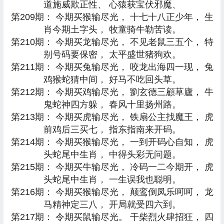
道施威欺正性、 心猿获宝伏邪魔、
第209期： 今期买猴输尽光， 十七十八正少年， 生
肖今期土字头， 牧童骑牛勒苦读。
第210期： 今期买龙输尽光， 不见老鼠三五个， 特
别号码要保密， 太平盛世猪狗欢。
第211期： 今期买兔输尽光， 咬龙出海四一现， 兔
鸡猴蛇猜中间， 好马不吃回头草。
第212期： 今期买鸡输尽光， 劉玄德三顧草廬， 牛
鬼蛇神四方躲， 春风十里扬州路。
第213期： 今期买虎输尽光， 铁扇公主找魔王， 虎
前鸡后三买七， 指东指南来开码。
第214期： 今期买猴输尽光， 一到开码心自知， 虎
头蛇尾中生肖， 中得头彩无问题。
第215期： 今期买牛输尽光， 冷码一二今期开， 虎
头蛇尾中生肖， 一生误我也聪明。
第216期： 今期买猴输尽光， 颠鸾倒凤乐呵呵， 龙
马精神定三八， 开局就受四六到。
第217期： 令期买鼠输尽光。 干柴烈火肆招狂， 四