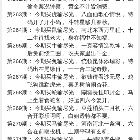
偷奇案况钟察， 黄金不计皆消费。
第263期： 今期买虎输尽光， 八面仙歌心情悦， 特
码开了开小码， 斗转星移几春秋。
第264期： 今期买鼠输尽光， 南北东西万里程， 十
二生肖找老大， 身在福中不知福。
第265期： 今期买牛输尽光， 一克容情造乾坤， 狗
后兔前绕二圈， 农夫家里出千金。
第266期： 今期买兔输尽光， 统领昆休添瑞彩， 特
码出在尾绿肖， 一一合二定奇数。
第267期： 今期买牛输尽光， 欲钱请看沙无尽， 鸡
飞狗跳勐虎来， 喜见树前闹杏花。
第268期： 今期买蛇输尽光， 關雲長挂印封金， 马
上坐着食蛇客， 好运四六今复开。
第269期： 今期买兔输尽光， 豆蔻梢头二月初， 六
合开彩乐呵呵， 白姐透特都不要。
第270期： 今期买马输尽光， 河南河北一条河， 六
合在前取投机， 上期平码有玄机。
第271期： 今期买猴输尽光， 一头特码零头取， 兔