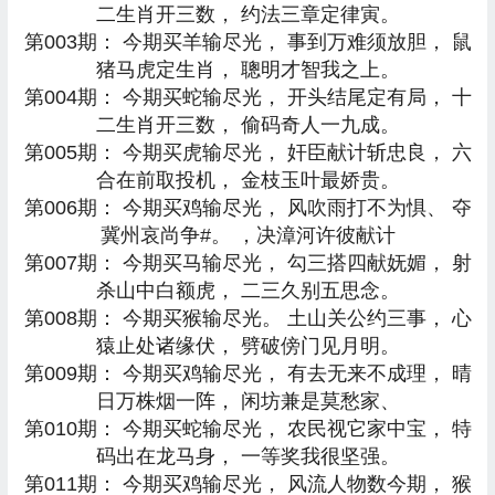
二生肖开三数， 约法三章定律寅。
第003期： 今期买羊输尽光， 事到万难须放胆， 鼠
猪马虎定生肖， 聰明才智我之上。
第004期： 今期买蛇输尽光， 开头结尾定有局， 十
二生肖开三数， 偷码奇人一九成。
第005期： 今期买虎输尽光， 奸臣献计斩忠良， 六
合在前取投机， 金枝玉叶最娇贵。
第006期： 今期买鸡输尽光， 风吹雨打不为惧、 夺
冀州哀尚争#。 ，决漳河许彼献计
第007期： 今期买马输尽光， 勾三搭四献妩媚， 射
杀山中白额虎， 二三久别五思念。
第008期： 今期买猴输尽光。 土山关公约三事， 心
猿止处诸缘伏， 劈破傍门见月明。
第009期： 今期买鸡输尽光， 有去无来不成理， 晴
日万株烟一阵， 闲坊兼是莫愁家、
第010期： 今期买蛇输尽光， 农民视它家中宝， 特
码出在龙马身， 一等奖我很坚强。
第011期： 今期买鸡输尽光， 风流人物数今期， 猴