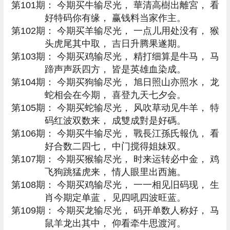
第101期： 今期买牛输尽光， 華清高樹出離宮， 看
好特码你有缘， 赢钱料当家作主。
第102期： 今期买羊输尽光， 一点儿用处没有， 猴
头虎尾其中取， 吉日升腾果遂期。
第103期： 今期买鸡输尽光， 精打细算是牛马， 马
蹄声声跃四方， 皆是英雄血染成。
第104期： 今期买狗输尽光， 旭日照山亦照水， 龙
蛇相会在今期， 喜登九天七夕会。
第105期： 今期买蛇输尽光， 风吹草动见牛羊， 特
码红波双数来， 成雙成對是好碼。
第106期： 今期买牛输尽光， 戰長江孫氏報仇， 看
好合数二四七， 中门搅得姐妹双。
第107期： 今期买猴输尽光， 时来运转必中金， 鸡
飞狗跳猛虎来， 情人眼里出西施。
第108期： 今期买鸡输尽光， 一一相见旧码现， 生
肖今期定单蓝， 见四吼四波旺蓝。
第109期： 今期买龙输尽光， 码开单数人称好， 马
鼠羊龙出其中， 仰看牵牛思渡河。