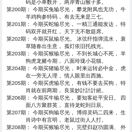
码是小单数开， 两岸青山猴子多。
第200期： 今期买兔输尽光， 攀龙附凤也无功， 牛
羊鸡狗参特码， 有去无来是三七。
第201期： 今期买蛇输尽光， 一精三通能发达， 特
码双开就开红， 天下无不散筵席。
第202期： 今期买鼠输尽光。 冰弦纤指弹流水， 衰
草随春出生意， 孤灯依旧托残光。
第203期： 今期买猴输尽光， 不到长城心不死， 羊
狗虎龙赌今期， 八面玲珑小花猫。
第204期： 今期买猪输尽光， 时来运转必中金， 虎
在一旁无人理， 情人眼里出西施。
第205期： 今期买虎输尽光， 有钱不要去买狗， 特
肖就在前两期， 良策妙計計計絕。
第206期： 今期买牛输尽光， 要知客处平安日。 四
面八方聚群英， 直待龙蛇到日辰。
第207期： 今期买狗输尽光， 博得灵码二四来， 生
肖诗中有言明， 老鼠过街人人打。
第208期： 今期买猴输尽光， 完壁归赵功圆满、 外