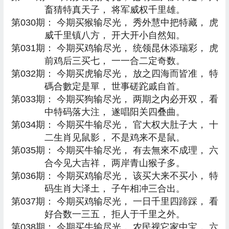
畜猜特真天子， 将军威权千里雄。
第030期： 今期买猴输尽光， 秀外慧中把特藏， 虎
威千里镇八方， 开大开小自然知。
第031期： 今期买鸡输尽光， 统领昆休添瑞彩， 虎
前鸡后三买七， 一一合二定奇数。
第032期： 今期买虎输尽光， 放之四海而皆准， 特
碼合數定是單， 世事磋跎戚自首。
第033期： 今期买狗输尽光， 两期之内必开双， 看
中特码落大注， 遂唱阳关四叠曲。
第034期： 今期买牛输尽光， 官大权大肚子大， 十
二生肖见鼠影， 不是鸡来不是鼠。
第035期： 今期买牛输尽光， 有去無來不成理， 六
合今见大吉祥， 两岸青山猴子多。
第036期： 今期买鸡输尽光， 该买大来不买小， 特
码生肖大泽土， 子午相冲三合出。
第037期： 今期买鸡输尽光， 一日千里四蹄踩， 看
好合数一三五， 拒人于千里之外。
第038期： 今期买牛输尽光， 农民视它家中宝， 六