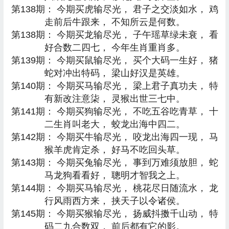
第138期： 今期买虎输尽光， 君子之交淡如水， 鸡
走前后牛跟来， 不知所云是何数。
第138期： 今期买龙输尽光， 子午瑶草绿未衰， 看
好合数二四七， 今年生肖重肖多。
第139期： 今期买鼠输尽光， 买个大码一生好， 猪
蛇对冲出特码， 梁山好汉是英雄。
第140期： 今期买马输尽光， 梁上君子真功夫， 特
有新改注意柒， 灵猴出世三七中。
第141期： 今期买狗输尽光， 不吃五谷吃青草， 十
二生肖叫老大， 蛟龙出海中四二。
第142期： 今期买牛输尽光， 咬龙出海四一现， 马
猴羊虎肯定杀， 好马不吃回头草。
第143期： 今期买兔输尽光， 事到万难须放胆， 蛇
马龙狗看看好， 聰明才智我之上。
第144期： 今期买马输尽光， 桃花尽日随流水， 龙
行风雨西方来， 挟天子以令诸侯。
第145期： 今期买猴输尽光， 扬威抖擞千山动， 特
码二九合数双， 前后都有它的影。