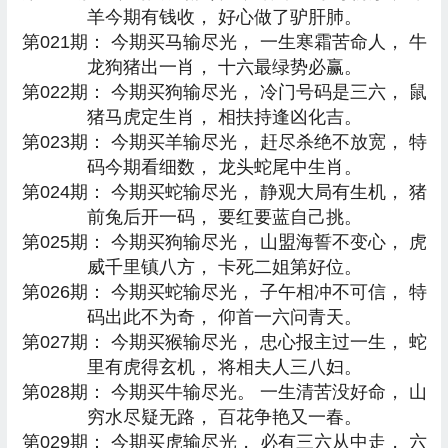
羊今期有钱收， 好心做了驴肝肺。
第021期： 今期买马输尽光， 一生寒霜苦命人， 牛
龙狗猪出一肖， 十六最绿势必赢。
第022期： 今期买狗输尽光， 冷门号码是三六， 鼠
猪马虎定生肖， 相扶持逢凶化吉。
第023期： 今期买羊输尽光， 赶尽杀绝不放宽， 特
码今期看细数， 龙头蛇尾中生肖。
第024期： 今期买蛇输尽光， 静观大局有生机， 猪
前兔后开一码， 要红要蓝自己挑。
第025期： 今期买狗输尽光， 山盟海誓不变心， 虎
威千里镇八方， 卡死二姐第好位。
第026期： 今期买蛇输尽光， 子午相冲不可信， 特
码出此不为奇， 仰首一六问青天。
第027期： 今期买猴输尽光， 忠心报主过一生， 蛇
里有虎得玄机， 将相夫人三八妇。
第028期： 今期买牛输尽光。 一生清苦没好命， 山
穷水尽疑无路， 百花争艳又一春。
第029期： 今期买虎输尽光， 必有三六从中走， 六