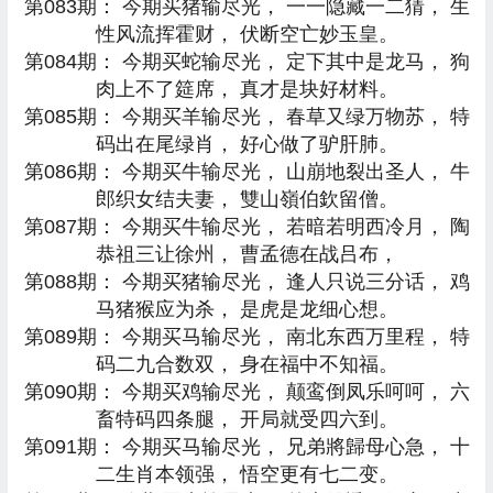
第083期： 今期买猪输尽光， 一一隐藏一二猜， 生
性风流挥霍财， 伏断空亡妙玉皇。
第084期： 今期买蛇输尽光， 定下其中是龙马， 狗
肉上不了筵席， 真才是块好材料。
第085期： 今期买羊输尽光， 春草又绿万物苏， 特
码出在尾绿肖， 好心做了驴肝肺。
第086期： 今期买牛输尽光， 山崩地裂出圣人， 牛
郎织女结夫妻， 雙山嶺伯欽留僧。
第087期： 今期买牛输尽光， 若暗若明西冷月， 陶
恭祖三让徐州， 曹孟德在战吕布，
第088期： 今期买猪输尽光， 逢人只说三分话， 鸡
马猪猴应为杀， 是虎是龙细心想。
第089期： 今期买马输尽光， 南北东西万里程， 特
码二九合数双， 身在福中不知福。
第090期： 今期买鸡输尽光， 颠鸾倒凤乐呵呵， 六
畜特码四条腿， 开局就受四六到。
第091期： 今期买马输尽光， 兄弟將歸母心急， 十
二生肖本领强， 悟空更有七二变。