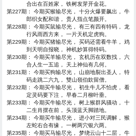
合出在百姓家， 铁树发芽开金花。
第227期： 今期买猴输尽光， 十分火爆要飙出， 牛
郎织女配和谐， 贵人指点笔颜开。
第228期： 今期买鼠输尽光， 有三有四有特码， 龙
行风雨西方来， 一片天机定虎狗。
第229期： 今期买猪输尽光， 买码还需看牛羊， 鸡
到天明自报晓， 神机妙算得特码。
第230期： 今期买羊输尽光， 玄机历在双数找， 六
合人生一五追， 天上神仙有几何。
第231期： 今期买狗输尽光， 山崩地裂出圣人， 特
码走跳二六九， 雙山嶺伯欽留僧。
第232期： 今期买牛输尽光， 初生牛儿不怕虎， 看
定灵码要下注， 早春二月柳叶垂。
第233期： 今期买牛输尽光， 树上猴群风骚动， 十
二生肖摆在前， 头顶蓝天脚踏地。
第234期： 今期买牛输尽光， 进小对三民调解， 猴
左蛇右合有缘， 一树两穴银六两。
第235期： 今期买马输尽光， 梦绕云山十二层， 牛