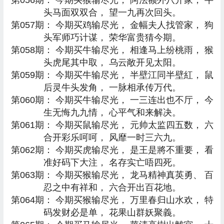
头马面双双合， 望一九再次回头。
第057期： 今期买鸡输尽光， 金幅夫人找管家， 狗
头军师巧计谋， 荣华富贵猜今期。
第058期： 今期买牛输尽光， 相逢马上纷桃雨， 猴
头虎尾其中取， 乌云敞开见太阳。
第059期： 今期买牛输尽光， 半壁江同半壁紅， 鼠
后灵牛头发角， 一脉相承传万代。
第060期： 今期买牛输尽光， 一三连出也不厅， 今
生无悔九九情， 心平气和来解决。
第061期： 今期买鼠输尽光， 元帅太监四五数， 六
合开彩乐呵呵， 风靡一时三六九。
第062期： 今期买虎输尽光， 是王是將不重要， 看
准好码下大注， 名存实亡唔四死。
第063期： 今期买猴输尽光， 龙马精神真英勇、 百
忍之中有祥和， 六合开出百花地。
第064期： 今期买猴输尽光， 万里春归山水欢， 特
码发财必是单， 花果山群妖聚義。