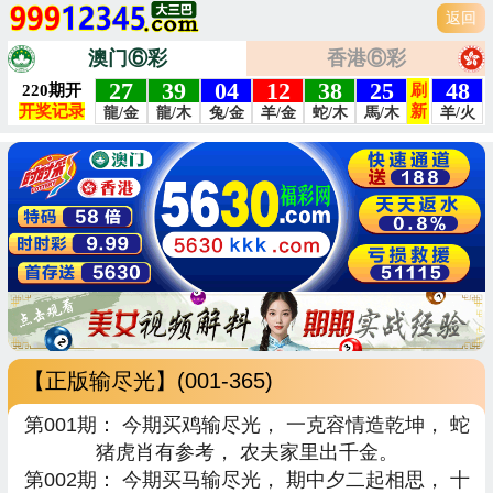
返回
澳门⑥彩
香港⑥彩
【正版输尽光】(001-365)
第001期： 今期买鸡输尽光， 一克容情造乾坤， 蛇
猪虎肖有参考， 农夫家里出千金。
第002期： 今期买马输尽光， 期中夕二起相思， 十