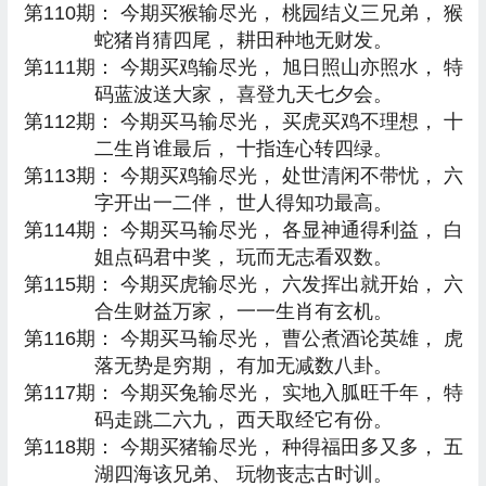
第110期： 今期买猴输尽光， 桃园结义三兄弟， 猴
蛇猪肖猜四尾， 耕田种地无财发。
第111期： 今期买鸡输尽光， 旭日照山亦照水， 特
码蓝波送大家， 喜登九天七夕会。
第112期： 今期买马输尽光， 买虎买鸡不理想， 十
二生肖谁最后， 十指连心转四绿。
第113期： 今期买鸡输尽光， 处世清闲不带忧， 六
字开出一二伴， 世人得知功最高。
第114期： 今期买马输尽光， 各显神通得利益， 白
姐点码君中奖， 玩而无志看双数。
第115期： 今期买虎输尽光， 六发挥出就开始， 六
合生财益万家， 一一生肖有玄机。
第116期： 今期买马输尽光， 曹公煮酒论英雄， 虎
落无势是穷期， 有加无减数八卦。
第117期： 今期买兔输尽光， 实地入胍旺千年， 特
码走跳二六九， 西天取经它有份。
第118期： 今期买猪输尽光， 种得福田多又多， 五
湖四海该兄弟、 玩物丧志古时训。