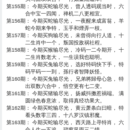
第155期： 今期买蛇输尽光， 曾人透码观当时， 六
合中宝一四闻， 禅机二八更相宜。
第156期： 今期买蛇输尽光， 一夜醒来成富翁， 羊
蛇今期来争特， 玉手和煙弄一枝。
第157期： 今期买狗输尽光， 未曾得向行人道， 十
二生肖中一个， 叛国投敌祸社程。
第158期： 今期买猴输尽光， 冷码一二今期开， 十
二生肖数老大， 一生误我也聪明。
第159期： 今期买兔输尽光， 选好特码快下手， 特
码平码一一到， 孫行者智降妖怪。
第160期： 今期买兔输尽光， 兄弟將歸母心急， 特
出双数六合中， 悟空更有七二变。
第161期： 今期买猪输尽光， 扬威抖擞惹祸端。 满
圆绿色春意浓， 取得真经功果大。
第162期： 今期买蛇输尽光， 黄云萧条白曰暗， 特
看头数零三四， 十八罗汉镇邪魔。
第163期： 今期买蛇输尽光， 西天路上寻特肖， 六
合人生一五追， 琐窗风雨三二情。