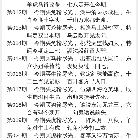
羊虎马肖要杀， 七八定开在今期。
第012期： 今期买兔输尽光， 湖中涌泉水成柱， 生
肖今期土字头， 千山万水都走遍。
第013期： 今期买蛇输尽光， 相逢马上纷桃雨， 特
码定双出本期， 乌云敞开见太阳。
第014期： 今期买兔输尽光， 桃花太监找妇人， 特
码今期定二七， 護法設莊留大聖。
第015期： 今期买马输尽光， 出蓝出红防尾门， 东
宫小姐采荷花， 发财莫过一四七。
第016期： 今期买牛输尽光， 锁定红珠能赢你， 十
二生肖见鼠影， 百计各方寻入口。
第017期： 今期买龙输尽光， 伍湖四海论英雄， 既
生周瑜何生亮， 出师未捷身先死。
第018期： 今期买狗输尽光， 谁说东海无龙王， 六
合有码今期开， 一句鬼话说前头。
第019期： 今期买虎输尽光， 一阵风月三八秋， 羊
角对牛山有虎， 钻角小专打二数。
第020期： 今期买虎输尽光， 春草又绿万物苏， 牛