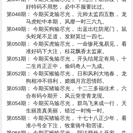
好特码不用愁， 必中不服要比过。
第048期： 今期买龙输尽光， 元帅太监四五数， 龙
马虎蛇中本期， 风靡一时三六九。
第049期： 今期买狗输尽光， 出蓝出红防尾门， 鼠
头蛇尾不足道， 发财莫过一四七。
第050期： 今期买虎输尽光， 一命惨死鬼易见， 看
准好码下大注， 桂花飘香太监家。
第051期： 今期买兔输尽光， 开头结尾定有局， 十
二生肖正正中， 偷码奇人一九成。
第052期： 今期买猴输尽光， 日和风利大地春， 龙
狗相冲不得利， 嫦娥月宫思情郎。
第053期： 今期买猪输尽光， 十二三多福佳术， 六
合有码今期开， 风云突变青龙现。
第054期： 今期买马输尽光， 群鸟飞来成一行， 天
生丽质真美丽， 错过一时悔一时。
第055期： 今期买猪输尽光， 十七十八正少年， 看
准小号全下注， 牧童骑牛勒苦读。
第056期： 今期买猴输尽光， 阿法额外八开家， 牛