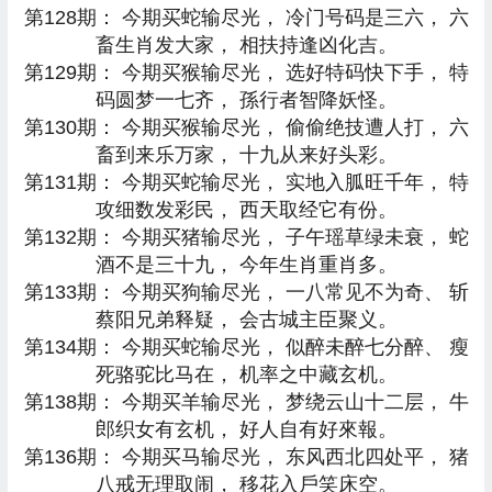
第128期： 今期买蛇输尽光， 冷门号码是三六， 六
畜生肖发大家， 相扶持逢凶化吉。
第129期： 今期买猴输尽光， 选好特码快下手， 特
码圆梦一七齐， 孫行者智降妖怪。
第130期： 今期买猴输尽光， 偷偷绝技遭人打， 六
畜到来乐万家， 十九从来好头彩。
第131期： 今期买蛇输尽光， 实地入胍旺千年， 特
攻细数发彩民， 西天取经它有份。
第132期： 今期买猪输尽光， 子午瑶草绿未衰， 蛇
酒不是三十九， 今年生肖重肖多。
第133期： 今期买狗输尽光， 一八常见不为奇、 斩
蔡阳兄弟释疑， 会古城主臣聚义。
第134期： 今期买蛇输尽光， 似醉未醉七分醉、 瘦
死骆驼比马在， 机率之中藏玄机。
第138期： 今期买羊输尽光， 梦绕云山十二层， 牛
郎织女有玄机， 好人自有好來報。
第136期： 今期买马输尽光， 东风西北四处平， 猪
八戒无理取闹， 移花入戶笑床空。